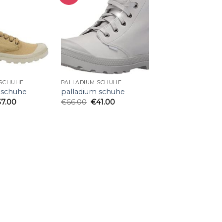
 SCHUHE
PALLADIUM SCHUHE
 schuhe
palladium schuhe
37.00
€
66.00
€
41.00