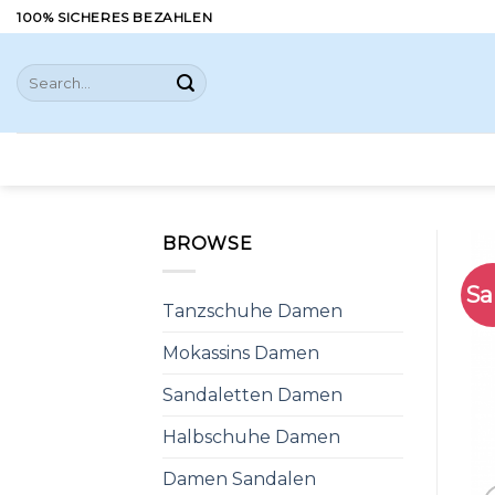
Skip
100% SICHERES BEZAHLEN
to
content
Search
for:
BROWSE
Sa
Tanzschuhe Damen
Mokassins Damen
Sandaletten Damen
Halbschuhe Damen
Damen Sandalen