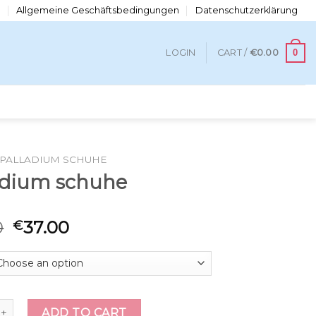
n
Allgemeine Geschäftsbedingungen
Datenschutzerklärung
0
LOGIN
CART /
€
0.00
PALLADIUM SCHUHE
adium schuhe
0
37.00
€
 schuhe quantity
ADD TO CART