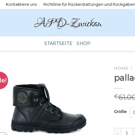
Kontaktiere uns
Richtlinie für Rückerstattungen und Rückgabe
STARTSEITE
SHOP
HOME
/
pall
le!
61.0
€
Größe
palladium