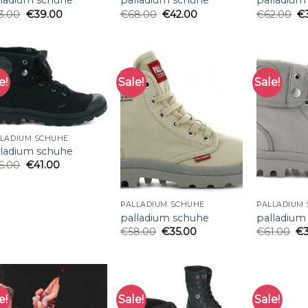
lladium schuhe
palladium schuhe
palladium
3.00
€
39.00
€
68.00
€
42.00
€
62.00
€
e!
Sale!
Sale!
LLADIUM SCHUHE
lladium schuhe
6.00
€
41.00
PALLADIUM SCHUHE
PALLADIUM
palladium schuhe
palladium
€
58.00
€
35.00
€
61.00
€
e!
Sale!
Sale!