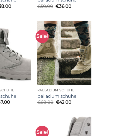
 schuhe
palladium schuhe
38.00
€
59.00
€
36.00
Sale!
 SCHUHE
PALLADIUM SCHUHE
 schuhe
palladium schuhe
37.00
€
68.00
€
42.00
Sale!