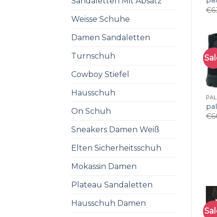
pa
Sandaletten Mit Absatz
€
6
Weisse Schuhe
Damen Sandaletten
Turnschuh
Sal
Cowboy Stiefel
Hausschuh
PA
pa
On Schuh
€
6
Sneakers Damen Weiß
Elten Sicherheitsschuh
Mokassin Damen
Plateau Sandaletten
Hausschuh Damen
Sal