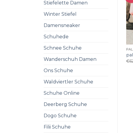
Stiefelette Damen
Winter Stiefel
Damensneaker
Schuhede
Schnee Schuhe
PA
pa
Wanderschuh Damen
€
6
Ons Schuhe
Waldviertler Schuhe
Schuhe Online
Deerberg Schuhe
Dogo Schuhe
Filii Schuhe