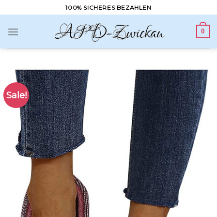
Skip
100% SICHERES BEZAHLEN
to
content
0
Sale!