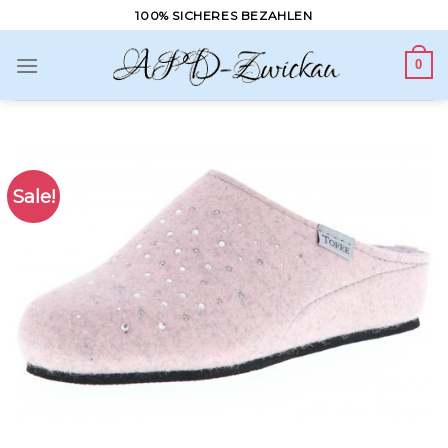
Skip
100% SICHERES BEZAHLEN
to
content
0
Sale!