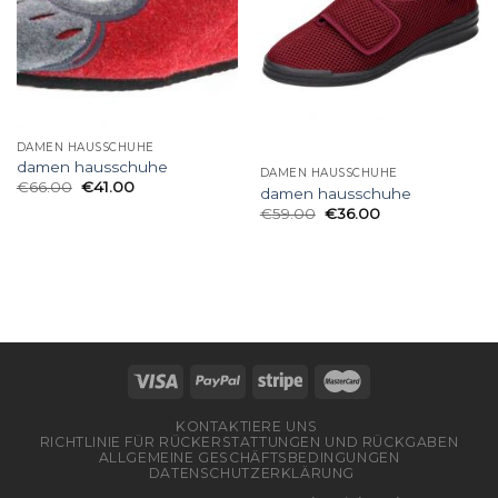
DAMEN HAUSSCHUHE
damen hausschuhe
DAMEN HAUSSCHUHE
€
66.00
€
41.00
damen hausschuhe
€
59.00
€
36.00
KONTAKTIERE UNS
RICHTLINIE FÜR RÜCKERSTATTUNGEN UND RÜCKGABEN
ALLGEMEINE GESCHÄFTSBEDINGUNGEN
DATENSCHUTZERKLÄRUNG