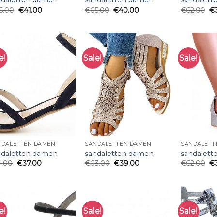
ndaletten damen
sandaletten damen
sandalet
6.00
€
41.00
€
65.00
€
40.00
€
62.00
€
e!
Sale!
Sale!
NDALETTEN DAMEN
SANDALETTEN DAMEN
SANDALETT
ndaletten damen
sandaletten damen
sandalet
1.00
€
37.00
€
63.00
€
39.00
€
62.00
€
e!
Sale!
Sale!