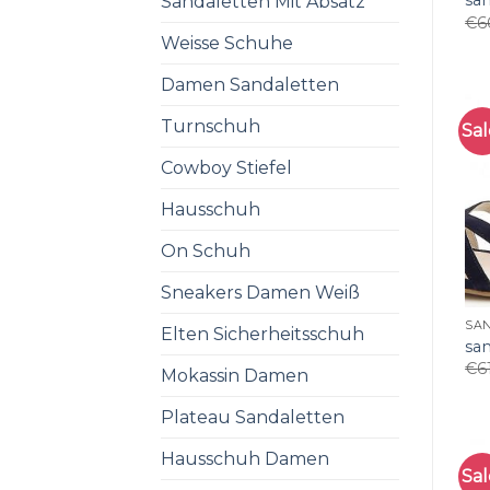
sa
Sandaletten Mit Absatz
€
6
Weisse Schuhe
Damen Sandaletten
Turnschuh
Sal
Cowboy Stiefel
Hausschuh
On Schuh
Sneakers Damen Weiß
SA
Elten Sicherheitsschuh
sa
€
6
Mokassin Damen
Plateau Sandaletten
Hausschuh Damen
Sal