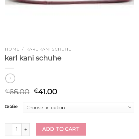
HOME
/
KARL KANI SCHUHE
karl kani schuhe
66.00
41.00
€
€
Größe
karl kani schuhe quantity
ADD TO CART