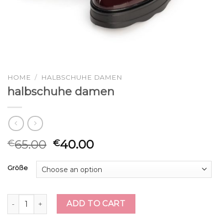
HOME
/
HALBSCHUHE DAMEN
halbschuhe damen
65.00
40.00
€
€
Größe
halbschuhe damen quantity
ADD TO CART